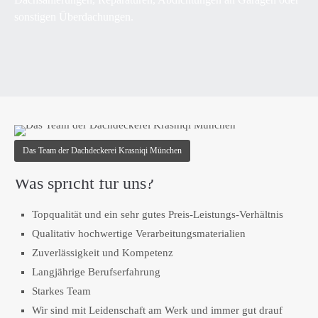
Lorem ipsum dolor sit amet:
sonstigen Überdachungen.
24h
/ 365days
We offer support for our customers
Mon - Fri 8:00am - 5:00pm
(GMT +1)
Das Team der Dachdeckerei Krasniqi München
Get in touch
Was spricht für uns?
About us
Topqualität und ein sehr gutes Preis-Leistungs-Verhältnis
Lorem ipsum dolor sit amet, consectetuer adipiscing elit.
Qualitativ hochwertige Verarbeitungsmaterialien
Zuverlässigkeit und Kompetenz
Aenean commodo ligula eget dolor. Aenean massa. Cum
Langjährige Berufserfahrung
sociis natoque penatibus et magnis dis parturient montes,
nascetur ridiculus mus. Donec quam felis, ultricies nec.
Starkes Team
Wir sind mit Leidenschaft am Werk und immer gut drauf