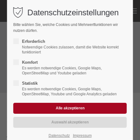
Datenschutzeinstellungen
Menu
Login
Bitte wählen Sie, welche Cookies und Mehrwertfunktionen wir
Benutzername
nutzen dürfen.
Erforderlich
Datenschutz
Notwendige Cookies zulassen, damit die Website korrekt
funktioniert
Dachdeckerei Krasniqi GmbH
Passwort
Komfort
Es werden notwendige Cookies, Google Maps,
OpenStreetMap und Youtube geladen
Statistik
Es werden notwendige Cookies, Google Maps,
OpenStreetMap, Youtube und Google Analytics geladen
Anmelden
Register
|
Lost your password?
1. Datenschutz auf einen Blick
Support
Allgemeine Hinweise
Datenschutz
Impressum